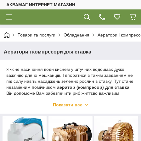
АКВАМАГ ИНТЕРНЕТ МАГАЗИН
Товари та послуги
Обладнання
Аератори і компресо
Аератори і компресори для ставка
Якісне насичення води киснем у штучних водоймах дуже
важливо для їх мешканців. І впоратися з таким завданням не
під силу навіть насаджень зелених рослин в ставку. Тут стане
незамінним помічником
аератор (компресор) для ставка
.
Він допоможе Вам забезпечити риб життєво важливим
повітрям і підсобить у створенні природного балансу в ставку.
Показати все
Збагачення води киснем за допомогою компресора для
ставка відбувається завдяки змішування повітря і води під
напором. Аератор виробляє не тільки
штучне насичення
води киснем
, а й сприяє її природному збагачення: дрібні
бульбашки повітря піднімають воду з бідних на кисень нижніх
шарів на поверхню водойми, де вона стикається з повітрям.