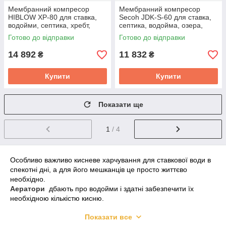
Мембранний компресор
Мембранний компресор
HIBLOW XP-80 для ставка,
Secoh JDK-S-60 для ставка,
водойми, септика, хребт,
септика, водойма, озера,
озера
хребет
Готово до відправки
Готово до відправки
14 892
11 832
₴
₴
Купити
Купити
Показати ще
1
/ 4
Особливо важливо кисневе харчування для ставкової води в
спекотні дні, а для його мешканців це просто життєво
необхідно.
Аератори
дбають про водойми і здатні забезпечити їх
необхідною кількістю кисню.
Проблеми штучних водойм ― такі, як засміченість
Показати все
водоростями, заиленность або неприємні запахи