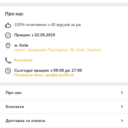
безпосередньо пов'язані з нестачею кисню.
Відсутній кисень подається у водойму з
допомогою
аераторів (або компресорів)
які насичують
Про нас
воду киснем.
Це стабілізує біологічні здібності водоймища до регенерації.
100% позитивних з 40 відгуків за рік
В результаті вода ― чиста, прозора і придатна для життя
рослин і всіх водних мешканців.
Працює з 22.05.2015
Купити аератор, компресор, розпилювачі, шланги для ставка
м. Київ
Ви можете оформивши замовлення через корзину сайту або
просп. Академіка Палладіна, 48, Київ, Україна
в телефонному режимі.
Контакти
Сьогодні працює з 09:00 до 17:00
Показати весь графік роботи
Про нас
Контакти
Доставка та оплата