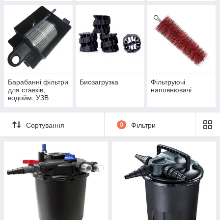
Барабанні фільтри
Биозагрузка
Фільтруючі
для ставків,
наповнювачі
водойм, УЗВ
Сортування
0
Фільтри