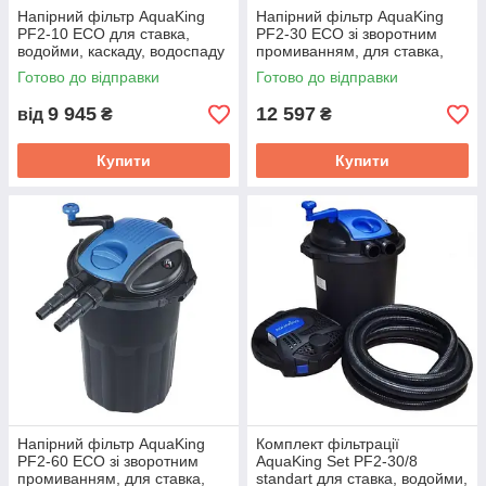
Напірний фільтр AquaKing
Напірний фільтр AquaKing
PF2-10 ECO для ставка,
PF2-30 ECO зі зворотним
водойми, каскаду, водоспаду
промиванням, для ставка,
водойми, каскаду, водоспаду
Готово до відправки
Готово до відправки
9 945
12 597
від
₴
₴
Купити
Купити
Напірний фільтр AquaKing
Комплект фільтрації
PF2-60 ECO зі зворотним
AquaKing Set PF2-30/8
промиванням, для ставка,
standart для ставка, водойми,