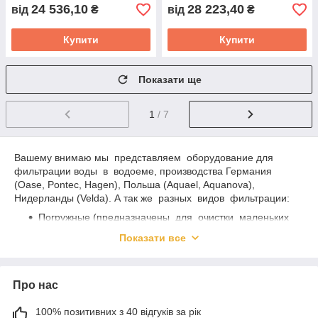
24 536,10
28 223,40
від
₴
від
₴
Купити
Купити
Показати ще
1
/ 7
Вашему внимаю мы представляем оборудование для
фильтрации воды в водоеме, производства Германия
(Oase, Pontec, Hagen), Польша (Aquael, Aquanova),
Нидерланды (Velda). А так же разных видов фильтрации:
Погружные (предназначены для очистки маленьких
прудов до 5м3 (5000л) без рыбы или до 2,5м3 (2500л)
Показати все
с рыбой). Их отличительная черта фонтанная
встроенная ультрафиолетовая лампа, циклопическая
трубка с фонтанной насадкой. Данные фильтры
Про нас
устанавливаются только на дне водоема
Напорные фильтры (предназначены для очистки
100% позитивних з 40 відгуків за рік
прудов от 3м3 (3000л) без рыбы и 1,5м3 (1500л) с