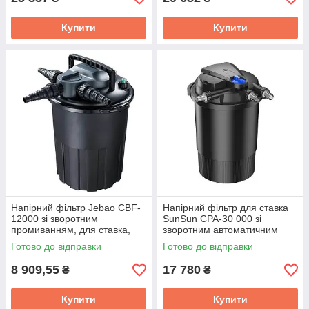
Купити
Купити
Напірний фільтр Jebao CBF-
Напірний фільтр для ставка
12000 зі зворотним
SunSun CPA-30 000 зі
промиванням, для ставка,
зворотним автоматичним
водоспади, водойми, каскади
промиванням для озера,
Готово до відправки
Готово до відправки
УЗВ, розводні
8 909,55
17 780
₴
₴
Купити
Купити