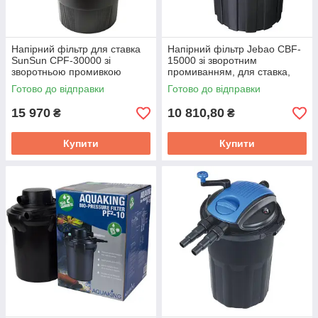
Напірний фільтр для ставка
Напірний фільтр Jebao CBF-
SunSun CPF-30000 зі
15000 зі зворотним
зворотньою промивкою
промиванням, для ставка,
водоспади, водойми, каскади
Готово до відправки
Готово до відправки
15 970
10 810,80
₴
₴
Купити
Купити