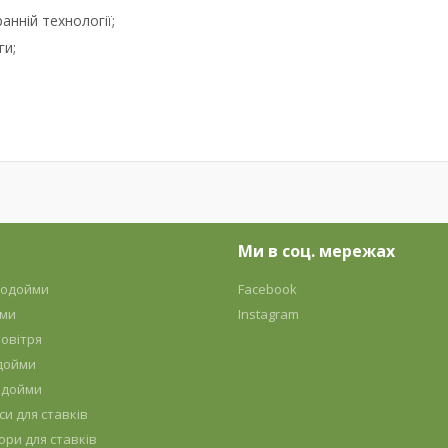
анній технології;
ги;
Ми в соц. мережах
 водойми
Facebook
йми
Instagram
овітря
дойми
одойми
си для ставків
ори для ставків