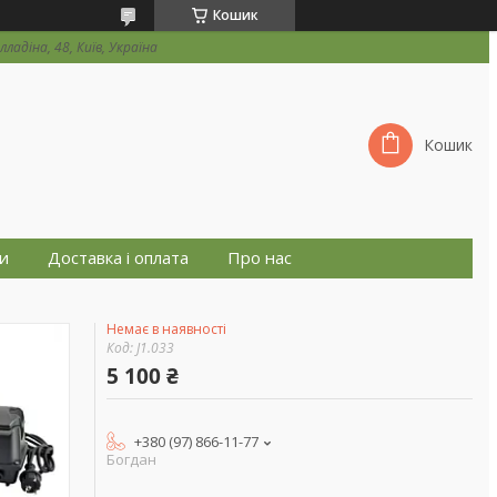
Кошик
ладіна, 48, Київ, Україна
Кошик
и
Доставка і оплата
Про нас
Немає в наявності
Код:
J1.033
5 100 ₴
+380 (97) 866-11-77
Богдан