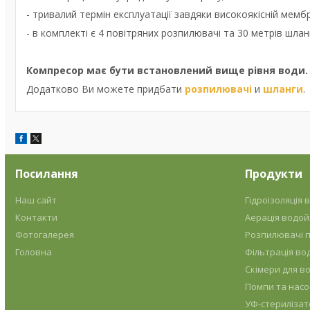
- тривалий термін експлуатації завдяки високоякісній мембр
- в комплекті є 4 повітряних розпилювачі та 30 метрів шлан
Компресор має бути встановлений вище рівня води.
Додатково Ви можете придбати
розпилювачі
и
шланги
.
Посилання
Продукти
Наш сайт
Гідроізоляція
Контакти
Аерація водо
Фотогалерея
Розпилювачі п
Головна
Фільтрація во
Скімери для в
Помпи та насо
УФ-стерилізат