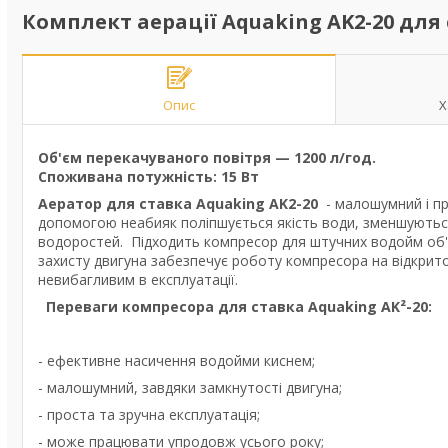
Комплект аерації Aquaking AK2-20 для
Опис
Х
Об'єм перекачуваного повітря — 1200 л/год.
Споживана потужність: 15 Вт
Аератор для ставка Aquaking AK2-20
- малошумний і пр
допомогою неабияк поліпшується якість води, зменшують
водоростей. Підходить компресор для штучних водойм об'є
захисту двигуна забезпечує роботу компресора на відкрит
невибагливим в експлуатації.
Переваги компресора для ставка Aquaking AK²-20:
- ефективне насичення водойми киснем;
- малошумний, завдяки замкнутості двигуна;
- проста та зручна експлуатація;
- може працювати упродовж усього року;