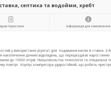
 ставка, септика та водойми, хребт
арактеристики
Інформація для замовлення
остий у використанні агрегат для подавання кисню в ставок. З 
ся накопичення донних відкладень, що перешкоджає наростанню
мом до 15000 літрів. Низьковольтна технологія та спеціальна т
ому повітрі. Корпус компресора ударостійкий, що робить пристрі