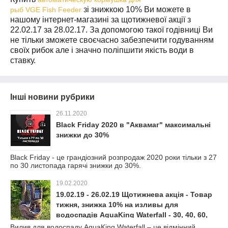
зі знижкою 10% Ви можете в
рыб
VGE
Fish
Feeder
нашому інтернет-магазині за щотижневої акції з
22.02.17 за 28.02.17. За допомогою такої годівниці Ви
не тільки зможете своєчасно забезпечити годуванням
своїх рибок але і значно поліпшити якість води в
ставку.
Інші новини рубрики
26.11.2020
Black Friday 2020 в "Аквамаг" максимальні
знижки до 30%
Black Friday - це грандіозний розпродаж 2020 роки тільки з 27
по 30 листопада гарячі знижки до 30%.
19.02.2020
19.02.19 - 26.02.19 Щотижнева акція - Товар
тижня, знижка 10% на изливы для
водоспадів AquaKing Waterfall - 30, 40, 60,
80, 100, 120 см
Вилив для водоспаду AquaKing Waterfall – це відмінний