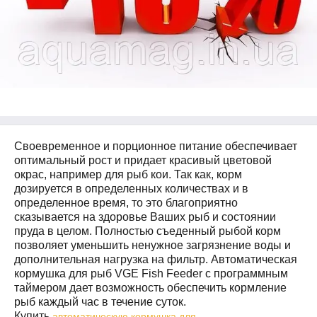
Своевременное и порционное питание обеспечивает
оптимальный рост и придает красивый цветовой
окрас,
например
для рыб кои. Так как, корм
дозируется в определенных количествах и в
определенное время, то это благоприятно
сказывается на здоровье Ваших рыб и состоянии
пруда в целом. Полностью съеденный рыбой корм
позволяет уменьшить ненужное загрязнение воды и
дополнительная нагрузка на фильтр. Автоматическая
кормушка для рыб
VGE
Fish
Feeder
с программным
таймером дает возможность обеспечить кормление
рыб каждый час в течение суток.
Купить
автоматическую кормушка для