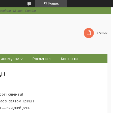
Кошик
ладіна, 48, Київ, Україна
Кошик
 аксесуари
Рослини
Контакти
 !
огі клієнти!
ас зі святом Трійці !
я ― вихідний день.