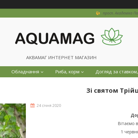
просп. Академіка Пал
АКВАМАГ ИНТЕРНЕТ МАГАЗИН
Обладнання
Риба, корм
Догляд за ставком,
ата
Про нас
Зі святом Трійці
24 січня 2020
Дор
Вітаємо в
1 червн