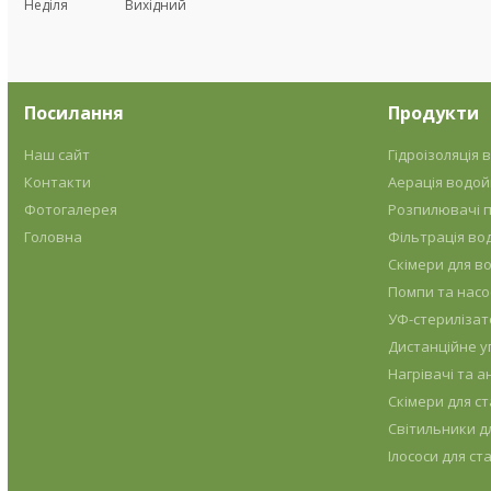
Неділя
Вихідний
Посилання
Продукти
Наш сайт
Гідроізоляція
Контакти
Аерація водо
Фотогалерея
Розпилювачі п
Головна
Фільтрація во
Скімери для в
Помпи та насо
УФ-стерилізат
Дистанційне у
Нагрівачі та 
Скімери для ст
Світильники д
Ілососи для ст