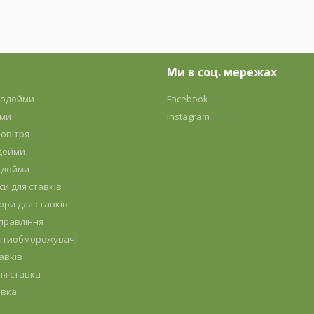
Ми в соц. мережах
 водойми
Facebook
йми
Instagram
овітря
дойми
одойми
си для ставків
ори для ставків
правління
антиобморожувачі
авків
ля ставка
авка