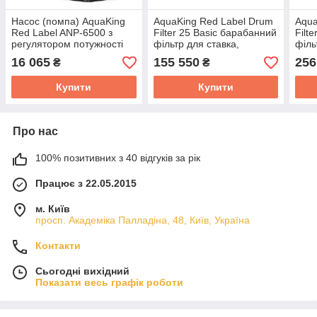
Насос (помпа) AquaKing
AquaKing Red Label Drum
Aqua
Red Label ANP-6500 з
Filter 25 Basic барабанний
Filt
регулятором потужності
фільтр для ставка,
філь
для ставка, водоспаду,
водойми, озера, ставка,
водо
16 065
155 550
256
₴
₴
водойми, хребту
кої
кої
Купити
Купити
Про нас
100% позитивних з 40 відгуків за рік
Працює з 22.05.2015
м. Київ
просп. Академіка Палладіна, 48, Київ, Україна
Контакти
Сьогодні вихідний
Показати весь графік роботи