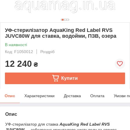
УФ-стерилізатор AquaKing Red Label RVS
JUVC80W для ставка, водойми, ПЗВ, озера
В наявності
Код: F1050012
Роздріб
12 240
₴
Купити
Опис
Характеристики
Доставка
Оплата
Умови п
Опис
УФ-стерилізатор для ставка
AquaKing Red Label RVS
JUVC80W
— забезпечує кришталево чисту воду та сприяє