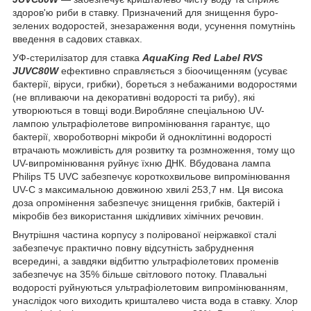
здоров'ю риби в ставку. Призначений для знищення буро-
зелених водоростей, знезараження води, усунення помутнінь
введення в садових ставках.
УФ-стерилізатор для ставка
AquaKing Red Label RVS
JUVC80W
ефективно справляється з біоочищенням (усуває
бактерії, віруси, грибки), бореться з небажаними водоростями
(не впливаючи на декоративні водорості та рибу), які
утворюються в товщі води.Виробляне спеціальною UV-
лампою ультрафіолетове випромінювання гарантує, що
бактерії, хвороботворні мікроби й одноклітинні водорості
втрачають можливість для розвитку та розмноження, тому що
UV-випромінювання руйнує їхню ДНК. Вбудована лампа
Philips T5 UVC забезпечує короткохвильове випромінювання
UV-C з максимальною довжиною хвилі 253,7 нм. Ця висока
доза опромінення забезпечує знищення грибків, бактерій і
мікробів без використання шкідливих хімічних речовин.
Внутрішня частина корпусу з полірованої неіржавкої сталі
забезпечує практично повну відсутність забруднення
всередині, а завдяки відбиттю ультрафіолетових променів
забезпечує на 35% більше світлового потоку. Плавальні
водорості руйнуються ультрафіолетовим випромінюванням,
унаслідок чого виходить кришталево чиста вода в ставку. Хлор