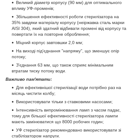
Великий діаметр корпусу (90 мм) для оптимального
впливу УФ-променів;
Збільшення ефективності роботи стерилізатора на
35% завдяки матеріалу корпусу (неіржавка сталь марки
AISI 304), який здатний відбивати промені від корпусу та
повертати їх на повторне оброблення;
Міцний корпус завтовшки 2,0 мм;
На виході під'єднання "напряму", що зменшує опір
потоку;
З'єднання 63 мм, що також сприяє мінімальним
втратам тиску потоку води.
Важливо пам'ятати:
Для ефективнішої стерилізації води потрібно раз на
місяць чистити колбу;
Використовувати тільки з ставковими насосами;
Інтенсивність випромінювання ламп з часом падає,
тому для більшої ефективності стерилізатора лампи
мають замінюватися що 8000 робочих годин;
УФ стерилізатор рекомендовано використовувати зі
стабілізатором напруги.