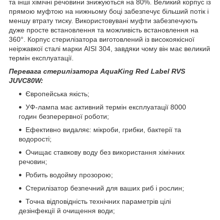
та інші хімічні речовини знижуються на 80%. Великий корпус із
прямою муфтою на нижньому боці забезпечує більший потік і
меншу втрату тиску. Використовувані муфти забезпечують
дуже просте встановлення та можливість встановлення на
360°. Корпус стерилізатора виготовлений із високоякісної
неіржавкої сталі марки AISI 304, завдяки чому він має великий
термін експлуатації.
Перевага стерилізатора AquaKing Red Label RVS
JUVC80W:
Європейська якість;
УФ-лампа має активний термін експлуатації 8000
годин безперервної роботи;
Ефективно видаляє: мікроби, грибки, бактерії та
водорості;
Очищає ставкову воду без використання хімічних
речовин;
Робить водойму прозорою;
Стерилізатор безпечний для ваших риб і рослин;
Точна відповідність технічних параметрів цілі
дезінфекції й очищення води;