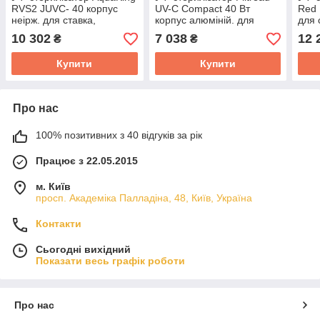
RVS2 JUVC- 40 корпус
UV-С Compact 40 Вт
Red
неірж. для ставка,
корпус алюміній. для
для 
водойми, хребт, ставка,
ставка, водойми, узв,
озер
10 302
7 038
12 
₴
₴
озера
ставка, озера
Купити
Купити
Про нас
100% позитивних з 40 відгуків за рік
Працює з 22.05.2015
м. Київ
просп. Академіка Палладіна, 48, Київ, Україна
Контакти
Сьогодні вихідний
Показати весь графік роботи
Про нас