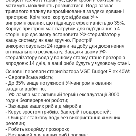
матимуть можливість розвиватися. Вода зазнає
тривалого впливу випромінювання завдяки довжині
пристрою. Крім того, корпус відбиває УФ-
випромінювання, що підвищує ефективність до 35%.
Корпус пристрою має патрубки для під'єднання з 4
сторін, що дає змогу встановити УФ-стерилізатор у
вашу систему, як вам зручно. Пристрій
використовується 24 години на добу для досягнення
оптимального результату. Завдяки цьому УФ-
стерилізатору вода у вашому ставку стане прозорою
впродовж 14 днів, а ваші риби будуть у чудовому стані.
Основні переваги стерилізатора VGE Budget Flex 40W:
- Європейська якість;
- До 35% вище потужності УФ-випромінювання
завдяки відбиттю;
- УФ-лампа має активний термін експлуатації 8000
годин безперервної роботи;
- Захищає ваших риб від мікробів;
- Керує зростом грибків, бактерій і водоростей;
- Очищає ставкову воду без використання хімічних
речовин;
- Робить водойму прозорою;
- Безпечний для ваших риб і рослин;