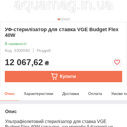
УФ-стерилізатор для ставка VGE Budget Flex
40W
В наявності
Код: 3300040
Роздріб
12 067,62
₴
Купити
Опис
Характеристики
Доставка
Оплата
Умови п
Опис
Ультрафіолетовий стерилізатор для ставка VGE
Budget Flex 40W гарантує, що мікроби й бактерії не