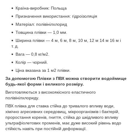
Країна-виробник: Польща
Призначення використання: гідроізоляція
Матеріал: полівінілхлорид
Товщина плівки ― 1,0 мм.
Ширина плівки ― 4 м, 6 м, 8 м, 10 м, 12 м 14 м 16 м і
т. д.
Вага ― 0,8 кг/м2.
Колір ― чорний.
Ціна вказана за 1 м2 плівки.
За допомогою Плівки з ПВХ можна створити водоймище
будь-якої форми і великого розміру.
Виготовляються з високоякісного еластичного
полівінілхлориду.
ПВХ плівка для ставка стійка до тривалого впливу води,
хімічно агресивних середовищ, мікроорганізмів і бактерій,
проростання коренів, гниття, стійка до шкідливого впливу
ультрафіолетових променів, має дуже високий рівень водо
стійкість навіть при постійній деформації.