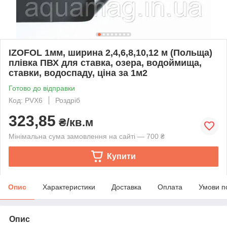
IZOFOL 1мм, ширина 2,4,6,8,10,12 м (Польща)
плівка ПВХ для ставка, озера, водоймища,
ставки, водоспаду, ціна за 1м2
Готово до відправки
Код: PVX6
Роздріб
323,85
₴/кв.м
Мінімальна сума замовлення на сайті — 700 ₴
Купити
Опис
Характеристики
Доставка
Оплата
Умови п
Опис