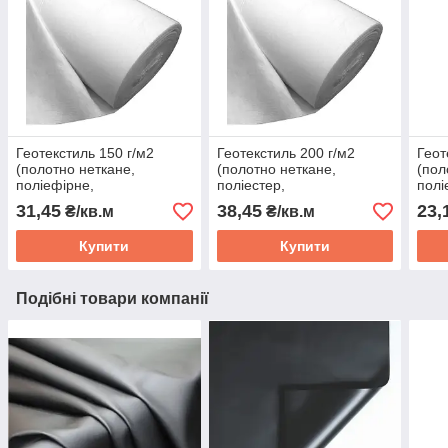
Геотекстиль 150 г/м2
Геотекстиль 200 г/м2
Геот
(полотно неткане,
(полотно неткане,
(пол
поліефірне,
поліестер,
полі
голкопробивне, для
голкопробивний, для
для 
31,45
38,45
23,
₴/кв.м
₴/кв.м
ставка, города, сада,
ставка, сада, города,
доро
тротуара, парковки), ціна
тротуара, дороги), ціна за
1 м2
Купити
Купити
за 1 м2
1 м2
Подібні товари компанії