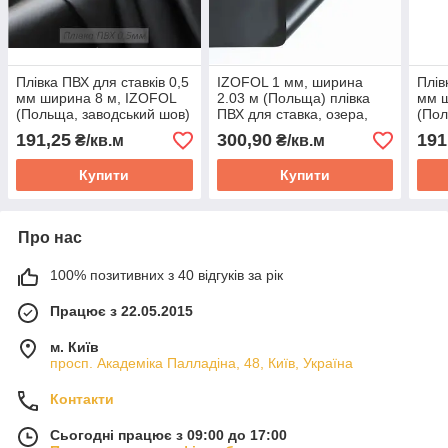
Плівка ПВХ для ставків 0,5
IZOFOL 1 мм, ширина
Плів
мм ширина 8 м, IZOFOL
2.03 м (Польща) плівка
мм ш
(Польща, заводський шов)
ПВХ для ставка, озера,
(Пол
для озера, водоймища,
водойма, ставка,
для 
191,25
300,90
191
₴/кв.м
₴/кв.м
ставки, водоспаду, ціна за
водоспад, ціна за 1м2
став
1м2
1м2
Купити
Купити
Про нас
100% позитивних з 40 відгуків за рік
Працює з 22.05.2015
м. Київ
просп. Академіка Палладіна, 48, Київ, Україна
Контакти
Сьогодні працює з 09:00 до 17:00