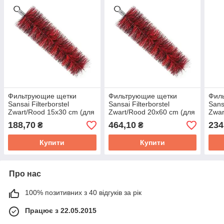
Фильтрующие щетки
Фильтрующие щетки
Фил
Sansai Filterborstel
Sansai Filterborstel
Sansa
Zwart/Rood 15x30 cm (для
Zwart/Rood 20х60 cm (для
Zwar
пруда, водоёма, септика)
пруда, водоёма, септика)
пруд
188,70
464,10
234
₴
₴
Купити
Купити
Про нас
100% позитивних з 40 відгуків за рік
Працює з 22.05.2015