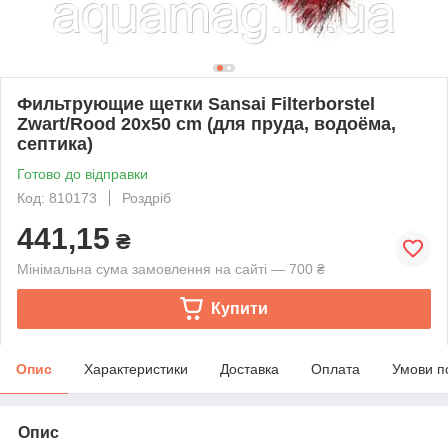
Фильтрующие щетки Sansai Filterborstel
Zwart/Rood 20х50 cm (для пруда, водоёма,
септика)
Готово до відправки
Код: 810173
Роздріб
441,15
₴
Мінімальна сума замовлення на сайті — 700 ₴
Купити
Опис
Характеристики
Доставка
Оплата
Умови п
Опис