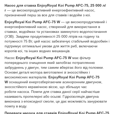
Насос для ставка EnjoyRoyal Koi Pump AFC-75, 25 000 л/
г
— це високопродуктивний енергоефективний насос,
призначений перш за все для ставків і водойм з коі.
EnjoyRoyal Koi Pump AFC-75 W
— це високопродуктивний і
енергоефективний насос, створений для використання в
ставках, водоймах та установках замкнутого водопостачання
(УЗВ). Завдяки продуктивності 25 000 літрів на годину та
потужності 75 Вт, цей насос забезпечує стабільний водообмін і
підтримує оптимальні умови для життя риб, включаючи
коропів коі, та інших водних мешканців.
Насос
EnjoyRoyal Koi Pump AFC-75 W
має фільтр
попереднього очищення який запобігає потраплянню
забруднень у двигун, тим самим вберігає його від поломки.
Основні деталі мотора виготовлені зі зносостійких і
високоякісних матеріалів.
EnjoyRoyal Koi Pump AFC-75
W
оснащений енергозберігаючим асинхронним двигуном,
зносостійкого керамічною віссю, що збільшує час
роботи насоса. Помпи для ставка даної серії найчастіше
називають пропелерні або осьові. Гідроізоляція двигуна
виконана з епоксидної смоли, це дає можливість занурювати
помпу в воду.
Переваги насоса для ставків EnjoyRoyal Koi Pump AFC-75