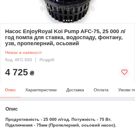
Насос EnjoyRoyal Koi Pump AFC-75, 25 000 л/
год помпа для ставка, водоспаду, фонтану,
узв, пропелерний, осьовий
Немає в наявності
Код: AFC-550
Роздріб
4 725
₴
Опис
Характеристики
Доставка
Оплата
Умови п
Опис
Продуктивність - 25 000 л/год. Потужність - 75 Вт.
Підключення - 75мм (Пропелерний, осьовий насос).