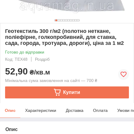
Геотекстиль 300 г/м2 (полотно неткане,
поліефірне, голкопробивний, для ставка,
сада, города, тротуара, дороги), ціна за 1 м2
Готово до відправки
Код: TEX48
Роздріб
52,90
₴/кв.м
Мінімальна сума замовлення на сайті — 700 ₴
Купити
Опис
Характеристики
Доставка
Оплата
Умови п
Опис