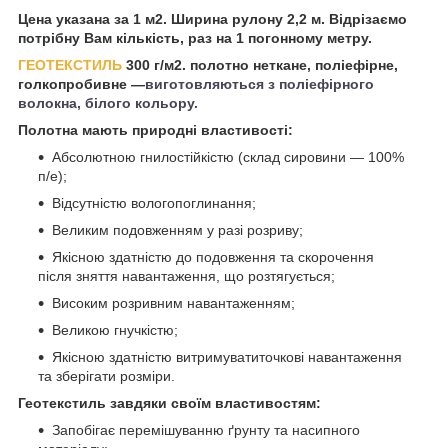
Цена указана за 1 м2. Ширина рулону 2,2 м. Відрізаємо
потрібну Вам кількість, раз на 1 погонному метру.
ГЕОТЕКСТИЛЬ
300 г/м2.
полотно неткане, поліефірне,
голкопробивне —
виготовляються з поліефірного
волокна, білого кольору.
Полотна мають природні властивості:
Абсолютною гнилостійкістю (склад сировини — 100%
п/е);
Відсутністю вологопоглинання;
Великим подовженням у разі розриву;
Якісною здатністю до подовження та скорочення
після зняття навантаження, що розтягується;
Високим розривним навантаженням;
Великою гнучкістю;
Якісною здатністю витримуватиточкові навантаження
та зберігати розміри.
Геотекстиль завдяки своїм властивостям:
Запобігає перемішуванню ґрунту та насипного