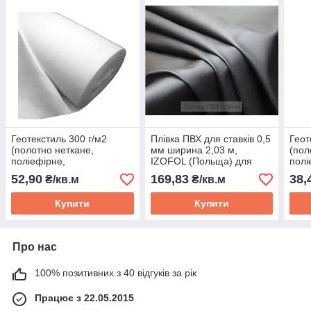
Геотекстиль 300 г/м2
Плівка ПВХ для ставків 0,5
Геот
(полотно неткане,
мм ширина 2,03 м,
(пол
поліефірне,
IZOFOL (Польща) для
полі
голкопробивний, для
озера, водоймища,
голк
52,90
169,83
38,
₴/кв.м
₴/кв.м
ставка, дороги, тротуара,
ставки, водоспаду, ціна за
став
парковки), ціна за 1 м2
1м2
трот
Купити
Купити
1 м2
Про нас
100% позитивних з 40 відгуків за рік
Працює з 22.05.2015