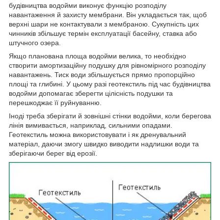
будівництва водойми виконує функцію розподілу
навантаження й захисту мембрани. Він укладається так, щоб
верхні шари не контактували з мембраною. Сукупність цих
чинників збільшує термін експлуатації басейну, ставка або
штучного озера.
Якщо планована площа водойми велика, то необхідно
створити амортизаційну подушку для рівномірного розподілу
навантажень. Тиск води збільшується прямо пропорційно
площі та глибині. У цьому разі геотекстиль під час будівництва
водойми допомагає зберегти цілісність подушки та
перешкоджає її руйнуванню.
Іноді треба зберігати й зовнішні стінки водойми, коли берегова
лінія вимивається, наприклад, сильними опадами.
Геотекстиль можна використовувати і як дренувальний
матеріал, даючи змогу швидко виводити надлишки води та
зберігаючи берег від ерозії.