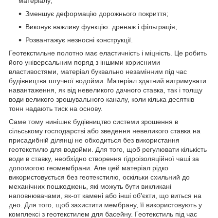
матеріалу;
Зменшує деформацію дорожнього покриття;
Виконує важливу функцію: дренаж і фільтрація;
Розвантажує незносні конструкції.
Геотекстильне полотно має еластичність і міцність. Це робить
його універсальним поряд з іншими корисними
властивостями, матеріал буквально незамінним під час
будівництва штучної водойми. Матеріал здатний витримувати
навантаження, як від невеликого дачного ставка, так і толщу
води великого зрошувального каналу, коли кілька десятків
тонн надають тиск на основу.
Саме тому нинішнє будівництво системи зрошення в
сільському господарстві або зведення невеликого ставка на
присадибній ділянці не обходиться без використання
геотекстилю для водойми. Для того, щоб регулювати кількість
води в ставку, необхідно створення гідроізоляційної чаші за
допомогою геомембрани. Але цей матеріал рідко
використовується без геотекстилю, оскільки схильний до
механічних пошкоджень, які можуть бути викликані
наповнювачами, як-от камені або інші об'єкти, що виться на
дно. Для того, щоб захистити мембрану, її використовують у
комплексі з геотекстилем для басейну. Геотекстиль під час