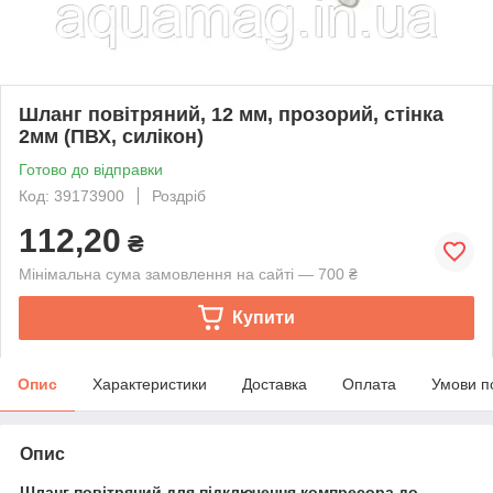
Шланг повітряний, 12 мм, прозорий, стінка
2мм (ПВХ, силікон)
Готово до відправки
Код: 39173900
Роздріб
112,20
₴
Мінімальна сума замовлення на сайті — 700 ₴
Купити
Опис
Характеристики
Доставка
Оплата
Умови п
Опис
Шланг повітряний для підключення компресора до