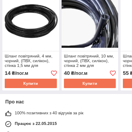
Шланг повітряний, 4 мм,
Шланг повітряний, 10 мм,
Шлан
чорний, (ПВХ, силікон),
чорний, (ПВХ, силікон),
чорн
стінка 1,5 мм для
стінка 2 мм для
стін
компресора, аератора,
компресора, аератора,
комп
14
40
55
₴/пог.м
₴/пог.м
насоса
насоса
насо
Купити
Купити
Про нас
100% позитивних з 40 відгуків за рік
Працює з 22.05.2015