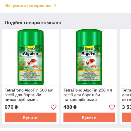
Всі умови повернення
Подібні товари компанії
TetraPond AlgoFin 500 мл
TetraPond AlgoFin 250 мл
Tetr
засіб для боротьби
засіб для боротьби
для 
ниткоподібними з
ниткоподібними з
нитк
водоростями в ставку з
водоростями в ставку з
водо
976
488
3 5
₴
₴
рибами, коями, кометами
рибами, коями, кометами
риба
Купити
Купити