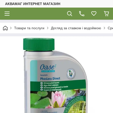
АКВАМАГ ИНТЕРНЕТ МАГАЗИН
Товари та послуги
Догляд за ставком і водоймою
Ср