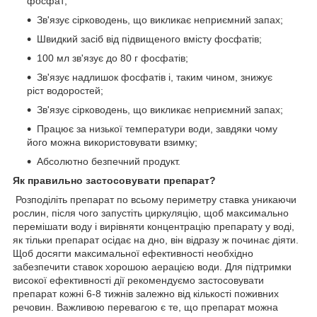
фосфат;
Зв'язує сірководень, що викликає неприємний запах;
Швидкий засіб від підвищеного вмісту фосфатів;
100 мл зв'язує до 80 г фосфатів;
Зв'язує надлишок фосфатів і, таким чином, знижує
ріст водоростей;
Зв'язує сірководень, що викликає неприємний запах;
Працює за низької температури води, завдяки чому
його можна використовувати взимку;
Абсолютно безпечний продукт.
Як правильно застосовувати препарат?
Розподіліть препарат по всьому периметру ставка уникаючи
рослин, після чого запустіть циркуляцію, щоб максимально
перемішати воду і вирівняти концентрацію препарату у воді,
як тільки препарат осідає на дно, він відразу ж починає діяти.
Щоб досягти максимальної ефективності необхідно
забезпечити ставок хорошою аерацією води. Для підтримки
високої ефективності дії рекомендуємо застосовувати
препарат кожні 6-8 тижнів залежно від кількості поживних
речовин. Важливою перевагою є те, що препарат можна