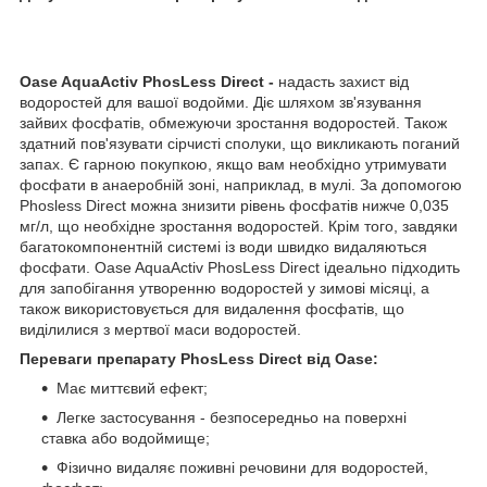
Oase AquaActiv PhosLess Direct -
надасть захист від
водоростей для вашої водойми. Діє шляхом зв'язування
зайвих фосфатів, обмежуючи зростання водоростей. Також
здатний пов'язувати сірчисті сполуки, що викликають поганий
запах. Є гарною покупкою, якщо вам необхідно утримувати
фосфати в анаеробній зоні, наприклад, в мулі. За допомогою
Phosless Direct можна знизити рівень фосфатів нижче 0,035
мг/л, що необхідне зростання водоростей. Крім того, завдяки
багатокомпонентній системі із води швидко видаляються
фосфати. Oase AquaActiv PhosLess Direct ідеально підходить
для запобігання утворенню водоростей у зимові місяці, а
також використовується для видалення фосфатів, що
виділилися з мертвої маси водоростей.
Переваги препарату PhosLess Direct від Oase:
Має миттєвий ефект;
Легке застосування - безпосередньо на поверхні
ставка або водоймище;
Фізично видаляє поживні речовини для водоростей,