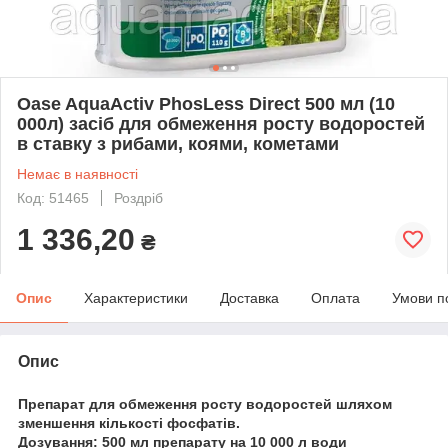
Oase AquaActiv PhosLess Direct 500 мл (10
000л) засіб для обмеження росту водоростей
в ставку з рибами, коями, кометами
Немає в наявності
Код: 51465
Роздріб
1 336,20
₴
Опис
Характеристики
Доставка
Оплата
Умови п
Опис
Препарат для обмеження росту водоростей шляхом
зменшення кількості фосфатів.
Дозування: 500 мл препарату на 10 000 л води