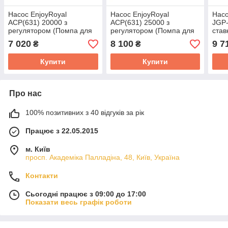
Насос EnjoyRoyal
Насос EnjoyRoyal
Насо
ACP(631) 20000 з
ACP(631) 25000 з
JGP-
регулятором (Помпа для
регулятором (Помпа для
став
ставка, водойми,
ставка, водойми,
фонт
7 020
8 100
9 7
₴
₴
фонтана, узв, каскада,
фонтана, узв, каскада,
стру
струмка)
струмка)
Купити
Купити
Про нас
100% позитивних з 40 відгуків за рік
Працює з 22.05.2015
м. Київ
просп. Академіка Палладіна, 48, Київ, Україна
Контакти
Сьогодні працює з 09:00 до 17:00
Показати весь графік роботи