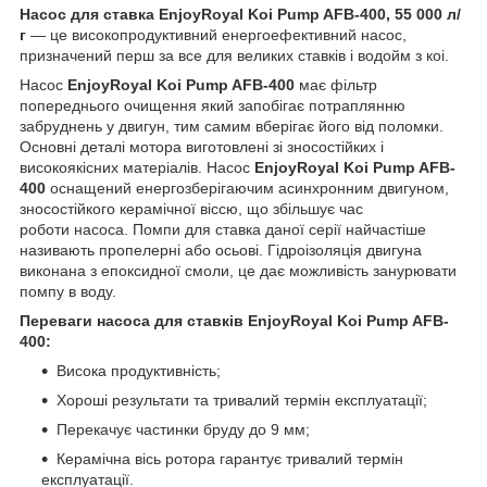
Насос для ставка EnjoyRoyal Koi Pump AFB-400, 55 000 л/
г
— це високопродуктивний енергоефективний насос,
призначений перш за все для великих ставків і водойм з коі.
Насос
EnjoyRoyal Koi Pump AFB-400
має фільтр
попереднього очищення який запобігає потраплянню
забруднень у двигун, тим самим вберігає його від поломки.
Основні деталі мотора виготовлені зі зносостійких і
високоякісних матеріалів. Насос
EnjoyRoyal Koi Pump AFB-
400
оснащений енергозберігаючим асинхронним двигуном,
зносостійкого керамічної віссю, що збільшує час
роботи насоса. Помпи для ставка даної серії найчастіше
називають пропелерні або осьові. Гідроізоляція двигуна
виконана з епоксидної смоли, це дає можливість занурювати
помпу в воду.
Переваги насоса для ставків EnjoyRoyal Koi Pump AFB-
400:
Висока продуктивність;
Хороші результати та тривалий термін експлуатації;
Перекачує частинки бруду до 9 мм;
Керамічна вісь ротора гарантує тривалий термін
експлуатації.