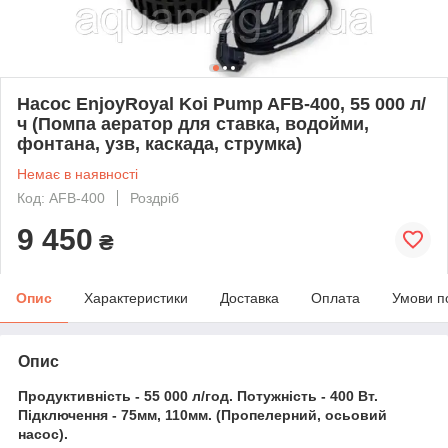
Насос EnjoyRoyal Koi Pump AFB-400, 55 000 л/
ч (Помпа аератор для ставка, водойми,
фонтана, узв, каскада, струмка)
Немає в наявності
Код: AFB-400
Роздріб
9 450
₴
Опис
Характеристики
Доставка
Оплата
Умови п
Опис
Продуктивність - 55 000 л/год. Потужність - 400 Вт.
Підключення - 75мм, 110мм. (Пропелерний, осьовий
насос).