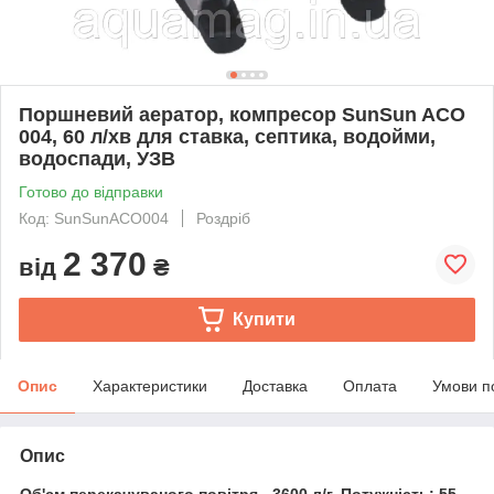
Поршневий аератор, компресор SunSun ACO
004, 60 л/хв для ставка, септика, водойми,
водоспади, УЗВ
Готово до відправки
Код: SunSunACO004
Роздріб
2 370
від
₴
Купити
Опис
Характеристики
Доставка
Оплата
Умови п
Опис
Об'єм перекачуваного повітря - 3600 л/г. Потужність: 55