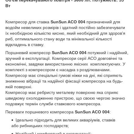
Вт
Компресор для ставка
SunSun ACO 004
призначений для
водойм невеликих розмірів і здатний постійно забезпечувати
їх необхідною кількістю кисню, який необхідний для здоров'я
риб, оптимального стану води та мінімальної кількості
відкладень в ставку.
Поршневий компресор
SunSun ACO 004
потужний і надійний,
зручний в експлуатації. Компресори серії ACO довговічні та
економічні, завдяки використанню якісних комплектуючих. У
комплекті з компресором є насадка з розділювачами.
Компресор має спеціальні гумові ніжки на дні, які сприяють
зниженню вібрації та надійної фіксації компресора на будь-
якій поверхні.
Компресор має ребристу металеву поверхню яка сприяє
швидкому охолодженню пристрою, що своєю чергою значно
подовжує термін служби ставкового компресора.
Переваги поршневого компресора
SunSun ACO 004
:
Ідеально підходить для великих акваріумів, ставків
або рибницьких господарств;
Надійний і комфортний в експлуатації;