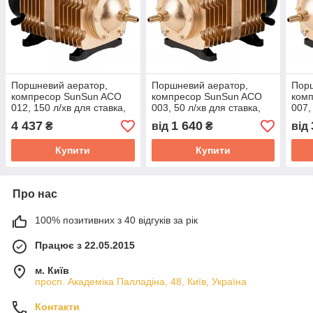
Поршневий аератор,
Поршневий аератор,
Порш
компресор SunSun ACO
компресор SunSun ACO
ком
012, 150 л/хв для ставка,
003, 50 л/хв для ставка,
007,
септика, водойма,
септика, водойми,
септ
4 437
1 640
₴
від
₴
від
водоспад, ПЗВ
водоспади, УЗВ
водо
Купити
Купити
Про нас
100% позитивних з 40 відгуків за рік
Працює з 22.05.2015
м. Київ
просп. Академіка Палладіна, 48, Київ, Україна
Контакти