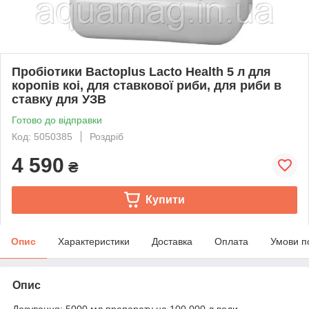
Пробіотики Bactoplus Lacto Health 5 л для
коропів коі, для ставкової риби, для риби в
ставку для УЗВ
Готово до відправки
Код: 5050385
Роздріб
4 590
₴
Купити
Опис
Характеристики
Доставка
Оплата
Умови п
Опис
Дозування: 5000 мл препарату на 100 000 л води.