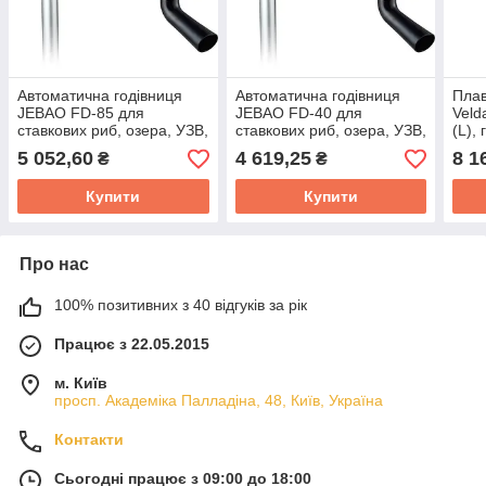
Автоматична годівниця
Автоматична годівниця
Плав
JEBAO FD-85 для
JEBAO FD-40 для
Veld
ставкових риб, озера, УЗВ,
ставкових риб, озера, УЗВ,
(L),
водойми, ставка
водойми, ставка
коі,
5 052,60
4 619,25
8 1
₴
₴
Купити
Купити
Про нас
100% позитивних з 40 відгуків за рік
Працює з 22.05.2015
м. Київ
просп. Академіка Палладіна, 48, Київ, Україна
Контакти
Сьогодні працює з 09:00 до 18:00