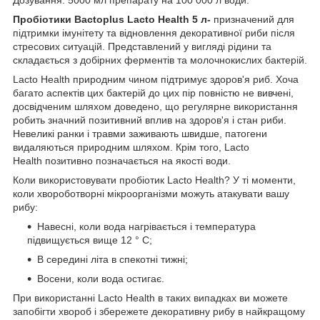
Пробіотики Bactoplus Lacto Health 5 л-
призначений для
підтримки імунітету та відновлення декоративної риби після
стресових ситуацій. Представлений у вигляді рідини та
складається з добірних ферментів та молочнокислих бактерій.
Lacto Health природним чином підтримує здоров'я риб. Хоча
багато аспектів цих бактерій до цих пір повністю не вивчені,
досвідченим шляхом доведено, що регулярне використання
робить значний позитивний вплив на здоров'я і стан риби.
Невеликі ранки і травми заживають швидше, патогени
видаляються природним шляхом. Крім того, Lacto
Health позитивно позначається на якості води.
Коли використовувати пробіотик Lacto Health? У ті моменти,
коли хвороботворні мікроорганізми можуть атакувати вашу
рибу:
Навесні, коли вода нагрівається і температура
підвищується вище 12 ° C;
В середині літа в спекотні тижні;
Восени, коли вода остигає.
При використанні Lacto Health в таких випадках ви можете
запобігти хвороб і збережете декоративну рибу в найкращому