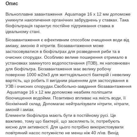
Опис
Вільноплавне завантаження Aquamage 16 х 12 мм допоможе
уникнути накопичення органічних забруднень у ставках. Така
біофільтрація гарантує постійне підтримання ставка в
ідеальному стані.
Біозавантаження є ефективним способом очищення води від
аміаку, амонію й нітритів. Біозавантаження може
застосовуватися в біофільтрах для розведення риби та в
очисних спорудах. Особливо велике поширення отримало в
установках замкнутого водопостачання (ПЗВ), як наповнювач
для біофільтра. Біозавантаження має велику робочу
поверхню 1000 м2/м3 для життєдіяльності бактерій і невелику
вартість, що робить її вигідним рішенням для застосування в
УЗВ і очисних спорудах.Свобольно-завдання біозавантаження
Aquamage 16 х 12 мм допоможе неабияк поліпшити
біоочищення водойми. Позитивно впливає на якість води, її
біохімічний склад. Допомагає нейтралізувати нітрити, нітрати,
амоній і аміак.
Елементи біофільтра мають бути в постійному русі. Це
важливо, тому що бактерії, що заселяють їх, потребують
кисню для активності. Для цього потрібно використовувати
повітряний насос потужністю не менш ніж 40 л/хв. Вихід