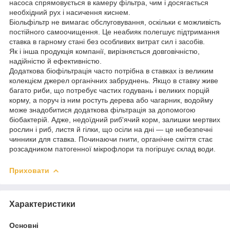
насоса спрямовується в камеру фільтра, чим і досягається
необхідний рух і насичення киснем.
Біольфільтр не вимагає обслуговування, оскільки є можливість
постійного самоочищення. Це неабияк полегшує підтримання
ставка в гарному стані без особливих витрат сил і засобів.
Як і інша продукція компанії, вирізняється довговічністю,
надійністю й ефективністю.
Додаткова біофільтрація часто потрібна в ставках із великим
колекцієм джерел органічних забруднень. Якщо в ставку живе
багато риби, що потребує частих годувань і великих порцій
корму, а поруч із ним ростуть дерева або чагарник, водойму
може знадобитися додаткова фільтрація за допомогою
біобактерій. Адже, недоїдний риб'ячий корм, залишки мертвих
рослин і риб, листя й гілки, що осіли на дні — це небезпечні
чинники для ставка. Починаючи гнити, органічне сміття стає
розсадником патогенної мікрофлори та погіршує склад води.
Приховати
Характеристики
Основні