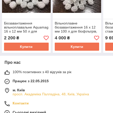
Біозавантаження
Вільноплавне
Віль
вільноплавальне Aquamag
біозавантаження 16 х 12
біоз
16 х 12 мм 50 л для
мм 100 л для біофільтрів,
став
біофільтрів, ставків, ПЗВ,
ставків, ПЗВ
х 12
2 200
4 000
9 6
₴
₴
акваріумів
Купити
Купити
Про нас
100% позитивних з 40 відгуків за рік
Працює з 22.05.2015
м. Київ
просп. Академіка Палладіна, 48, Київ, Україна
Контакти
Сьогодні вихідний