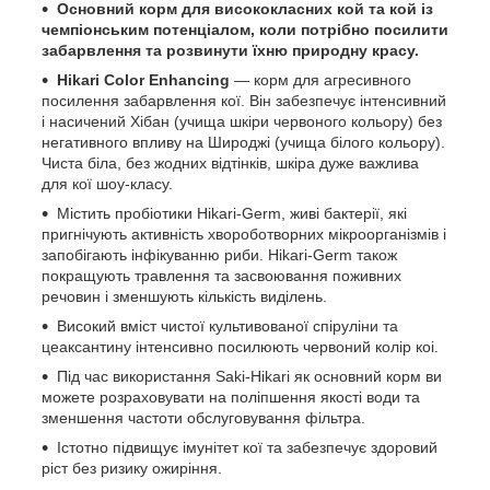
Основний корм для висококласних кой та кой із
чемпіонським потенціалом, коли потрібно посилити
забарвлення та розвинути їхню природну красу.
Hikari Color Enhancing
— корм для агресивного
посилення забарвлення кої. Він забезпечує інтенсивний
і насичений Хібан (учища шкіри червоного кольору) без
негативного впливу на Широджі (учища білого кольору).
Чиста біла, без жодних відтінків, шкіра дуже важлива
для кої шоу-класу.
Містить пробіотики Hikari-Germ, живі бактерії, які
пригнічують активність хвороботворних мікроорганізмів і
запобігають інфікуванню риби. Hikari-Germ також
покращують травлення та засвоювання поживних
речовин і зменшують кількість виділень.
Високий вміст чистої культивованої спіруліни та
цеаксантину інтенсивно посилюють червоний колір коі.
Під час використання Saki-Hikari як основний корм ви
можете розраховувати на поліпшення якості води та
зменшення частоти обслуговування фільтра.
Істотно підвищує імунітет кої та забезпечує здоровий
ріст без ризику ожиріння.