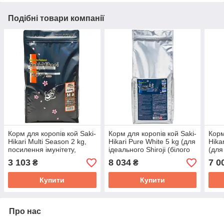
Подібні товари компанії
Корм для коропів кой Saki-
Корм для коропів кой Saki-
Корм
Hikari Multi Season 2 kg,
Hikari Pure White 5 kg (для
Hika
посилення імунітету,
ідеального Shiroji (білого
(для
швидкий ріст, корм із
кольору), корм для
проб
3 103
8 034
7 0
₴
₴
пробіотиками
ставкових риб
став
Купити
Купити
Про нас