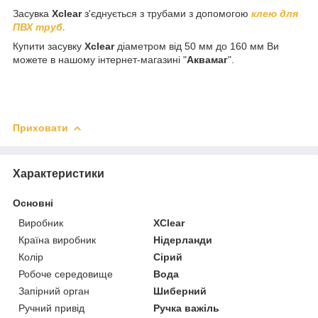
Засувка
Xclear
з'єднується з трубами з допомогою
клею для
ПВХ труб.
Купити засувку
Xclear
діаметром від 50 мм до 160 мм Ви
можете в нашому інтернет-магазині "
Аквамаг
".
Приховати
Характеристики
Основні
Виробник
XClear
Країна виробник
Нідерланди
Колір
Сірий
Робоче середовище
Вода
Запірний орган
Шиберний
Ручний привід
Ручка важіль