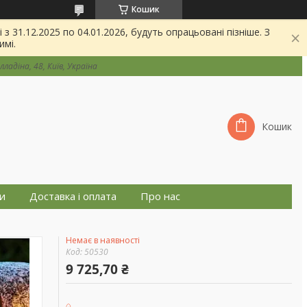
Кошик
 31.12.2025 по 04.01.2026, будуть опрацьовані пізніше. З
имі.
ладіна, 48, Київ, Україна
Кошик
и
Доставка і оплата
Про нас
Немає в наявності
Код:
50530
9 725,70 ₴