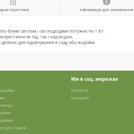
арактеристики
Інформація для замовлення
.
пло-білим світлом і світлодіодами потужністю 1 Вт.
ористання як під, так і над водою.
 ділянок для підсвічування в саду або водоймі.
Ми в соц. мережах
 водойми
Facebook
йми
Instagram
овітря
дойми
одойми
си для ставків