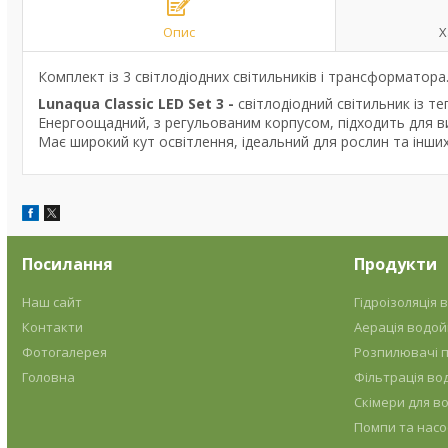
Опис
Х
Комплект із 3 світлодіодних світильників і трансформатора
Lunaqua Classic LED Set 3 -
світлодіодний світильник із те
Енергоощадний, з регульованим корпусом, підходить для вик
Має широкий кут освітлення, ідеальний для рослин та інших
Посилання
Продукти
Наш сайт
Гідроізоляція
Контакти
Аерація водо
Фотогалерея
Розпилювачі п
Головна
Фільтрація во
Скімери для в
Помпи та насо