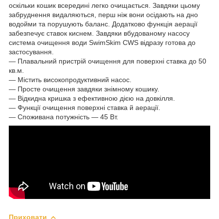
оскільки кошик всередині легко очищається. Завдяки цьому
забруднення видаляються, перш ніж вони осідають на дно
водойми та порушують баланс. Додатково функція аерації
забезпечує ставок киснем. Завдяки вбудованому насосу
система очищення води SwimSkim CWS відразу готова до
застосування.
— Плавальний пристрій очищення для поверхні ставка до 50
кв.м.
— Містить високопродуктивний насос.
— Просте очищення завдяки знімному кошику.
— Відкидна кришка з ефективною дією на довкілля.
― Функції очищення поверхні ставка й аерації.
― Споживана потужність — 45 Вт.
Приховати