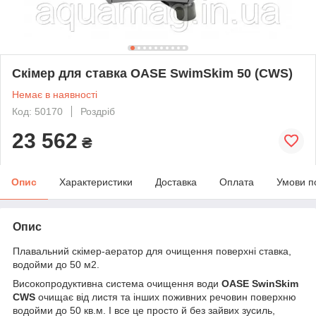
Скімер для ставка OASE SwimSkim 50 (CWS)
Немає в наявності
Код: 50170
Роздріб
23 562
₴
Опис
Характеристики
Доставка
Оплата
Умови п
Опис
Плавальний скімер-аератор для очищення поверхні ставка,
водойми до 50 м2.
Високопродуктивна система очищення води
OASE SwinSkim
CWS
очищає від листя та інших поживних речовин поверхню
водойми до 50 кв.м. І все це просто й без зайвих зусиль,