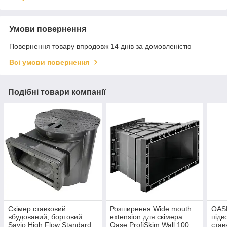
Умови повернення
Повернення товару впродовж 14 днів за домовленістю
Всі умови повернення
Подібні товари компанії
Скімер ставковий
Розширення Wide mouth
OASE
вбудований, бортовий
extension для скімера
підв
Savio High Flow Standard
Oase ProfiSkim Wall 100
став