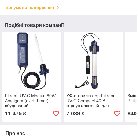
Всі умови повернення
Подібні товари компанії
Fltreau UV-C Module 80W
УФ-стерилізатор Filtreau
Змін
Amalgam (excl. Timer)
UV-С Compact 40 Вт
Phili
вбудований
корпус алюміній. для
ультрафіолетовий
ставка, водойми, узв,
11 475
7 038
840
₴
₴
стерилізатор для ставка,
ставка, озера
Про нас