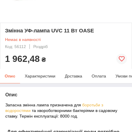
Змінна УФ-лампа UVC 11 Вт OASE
Немає в наявності
Код: 56112
Роздріб
1 962,48
₴
Опис
Характеристики
Доставка
Оплата
Умови п
Опис
Запасна змінна лампа призначена для
боротьби з
водоростями
та хвороботворними бактеріями в садовому
ставку. Термін експлуатації: 8000 год.
-Для ефективнішої стерилізації води потрібно